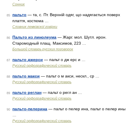
Сонник
пальто
— та, с. Пт. Верхній одяг, що надягається поверх
85
плаття, костюма …
Словник лемківскої говірки
Пальто из линолеума
— Жарг. мол. Шутл. ирон.
86
Старомодный плащ. Максимов, 223 …
Большой словарь русских поговорок
пальто джерси
— пальт о дж ерс и …
87
Русский орфографический словарь
пальто макси
— пальт о м акси, нескл., ср …
88
Русский орфографический словарь
пальто реглан
— пальт о регл ан …
89
Русский орфографический словарь
пальто-пелерина
— пальт о пелер ина, пальт о пелер ины
90
…
Русский орфографический словарь