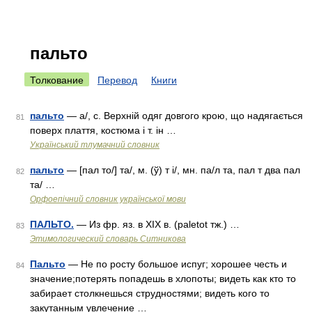
пальто
Толкование
Перевод
Книги
пальто
— а/, с. Верхній одяг довгого крою, що надягається
81
поверх плаття, костюма і т. ін …
Український тлумачний словник
пальто
— [пал то/] та/, м. (ў) т і/, мн. па/л та, пал т два пал
82
та/ …
Орфоепічний словник української мови
ПАЛЬТО.
— Из фр. яз. в XIX в. (paletot тж.) …
83
Этимологический словарь Ситникова
Пальто
— Не по росту большое испуг; хорошее честь и
84
значение;потерять попадешь в хлопоты; видеть как кто то
забирает столкнешься струдностями; видеть кого то
закутанным увлечение …